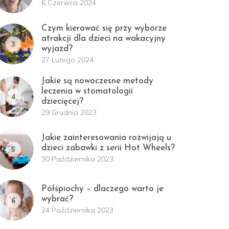
6 Czerwca 2024
Czym kierować się przy wyborze
atrakcji dla dzieci na wakacyjny
3
wyjazd?
27 Lutego 2024
Jakie są nowoczesne metody
leczenia w stomatologii
4
dziecięcej?
29 Grudnia 2023
Jakie zainteresowania rozwijają u
dzieci zabawki z serii Hot Wheels?
5
30 Października 2023
Półśpiochy – dlaczego warto je
wybrać?
6
24 Października 2023