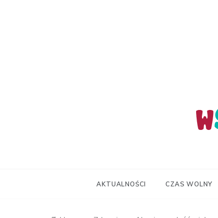
Skip
to
content
wStum
AKTUALNOŚCI
CZAS WOLNY