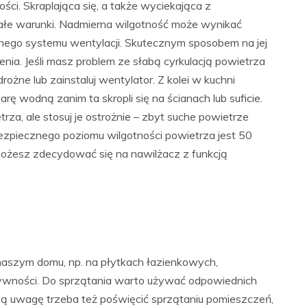
ści. Skraplająca się, a także wyciekająca z
nałe warunki. Nadmierna wilgotność może wynikać
nego systemu wentylacji. Skutecznym sposobem na jej
nia. Jeśli masz problem ze słabą cyrkulacją powietrza
ożne lub zainstaluj wentylator. Z kolei w kuchni
ę wodną zanim ta skropli się na ścianach lub suficie.
za, ale stosuj je ostrożnie – zbyt suche powietrze
zpiecznego poziomu wilgotności powietrza jest 50
, możesz zdecydować się na nawilżacz z funkcją
aszym domu, np. na płytkach łazienkowych,
ywności. Do sprzątania warto używać odpowiednich
zą uwagę trzeba też poświęcić sprzątaniu pomieszczeń,