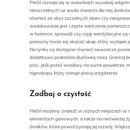
Pleśń rozwija się w warunkach wysokiej wilgotno
nieszczelnych rur woda stwarza dla niej dosko
również ze zbyt szczelnych okien czy niespraw
zredukowanie jest częste wietrzenie pomieszcze
w łazience, sprawdź czy ciągi wentylacyjne są dr
pomocny może się okazać okap, który wyłapie par
Na rynku są dostępne również osuszacze powietr
dodatkowo podrażnia śluzówkę nosa. Granicą be
proc. Jeśli jesteś wrażliwy na suche powietrze
higroskopu, który steruje pracą urządzenia.
Zadbaj o czystość
Pleśń możemy znaleźć w różnych miejscach w n
elementach gumowych, a także na nieświeżej ż
środków, które powstrzymają jej rozwój. Więks