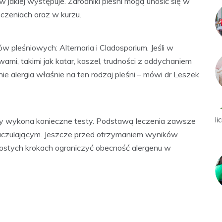
 w jakiej występuje. Zarodniki pleśni mogą unosić się w
zczeniach oraz w kurzu.
ów pleśniowych: Alternaria i Cladosporium. Jeśli w
wami, takimi jak katar, kaszel, trudności z oddychaniem
ie alergia właśnie na ten rodzaj pleśni – mówi dr Leszek
tóry wykona konieczne testy. Podstawą leczenia zawsze
m uczulającym. Jeszcze przed otrzymaniem wyników
rostych krokach ograniczyć obecność alergenu w