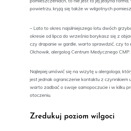
pomieszczeniach, to nie jest to jej jedyna forma,
powietrzu, kryją się także w wilgotnych pomies
– Lato to okres najsilniejszego lotu dwóch grzyb
okresie od lipca do września borykasz się z obja
czy drapanie w gardle, warto sprawdzić, czy to n
Olchowik, alergolog Centrum Medycznego CMP.
Najlepiej umówić się na wizytę u alergologa, k
jest jednak ograniczenie kontaktu z czynnikie
warto zadbać o swoje samopoczucie i w kilku p
otoczeniu.
Zredukuj poziom wilgoci