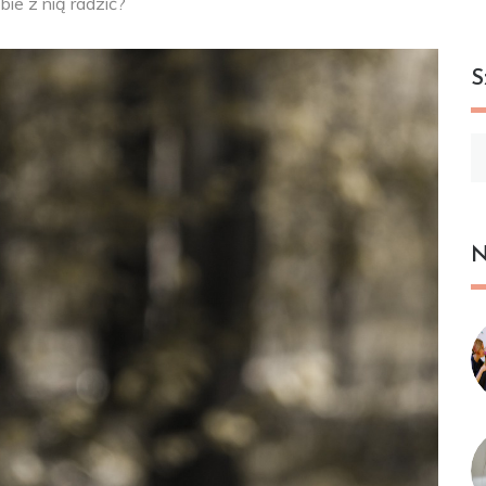
obie z nią radzić?
S
Sz
N