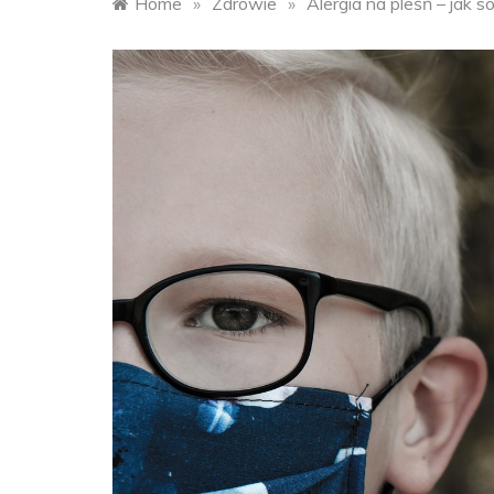
Home
»
Zdrowie
»
Alergia na pleśń – jak s