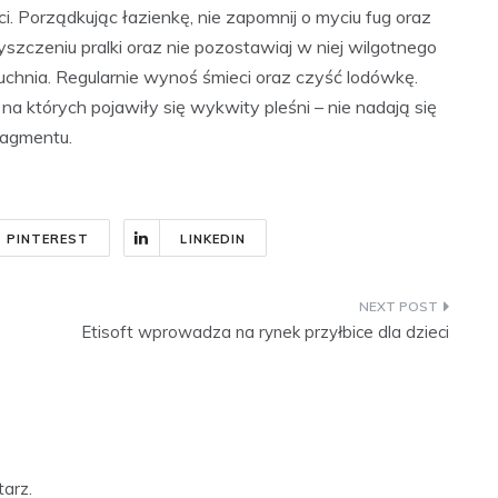
i. Porządkując łazienkę, nie zapomnij o myciu fug oraz
zczeniu pralki oraz nie pozostawiaj w niej wilgotnego
uchnia. Regularnie wynoś śmieci oraz czyść lodówkę.
 których pojawiły się wykwity pleśni – nie nadają się
ragmentu.
PINTEREST
LINKEDIN
Etisoft wprowadza na rynek przyłbice dla dzieci
arz.