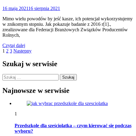
16 maja 2021
16 sierpnia 2021
Mimo wielu powodów by jeść kasze, ich potencjał wykorzystujemy
w znikomym stopniu. Jak pokazuje badanie z 2016 r[1].,
zrealizowane dla Federacji Branżowych Związków Producentów
Rolnych,
Czytaj dalej
Stronicowanie
1
2
3
Następny
wpisów
Szukaj w serwisie
Szukaj:
Najnowsze w serwisie
1
Przedszkole dla sześciolatka – czym kierować się podczas
wyboru?