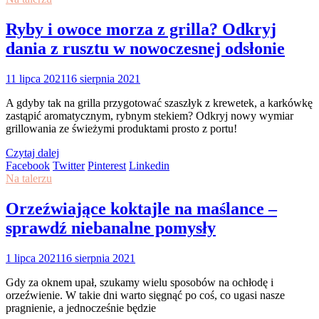
Ryby i owoce morza z grilla? Odkryj
dania z rusztu w nowoczesnej odsłonie
11 lipca 2021
16 sierpnia 2021
A gdyby tak na grilla przygotować szaszłyk z krewetek, a karkówkę
zastąpić aromatycznym, rybnym stekiem? Odkryj nowy wymiar
grillowania ze świeżymi produktami prosto z portu!
Czytaj dalej
Facebook
Twitter
Pinterest
Linkedin
Na talerzu
Orzeźwiające koktajle na maślance –
sprawdź niebanalne pomysły
1 lipca 2021
16 sierpnia 2021
Gdy za oknem upał, szukamy wielu sposobów na ochłodę i
orzeźwienie. W takie dni warto sięgnąć po coś, co ugasi nasze
pragnienie, a jednocześnie będzie