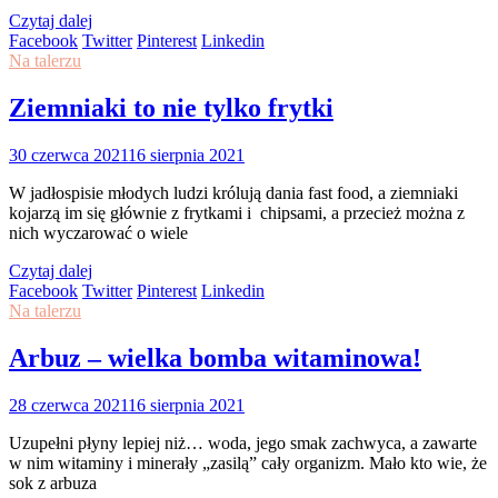
Czytaj dalej
Facebook
Twitter
Pinterest
Linkedin
Na talerzu
Ziemniaki to nie tylko frytki
30 czerwca 2021
16 sierpnia 2021
W jadłospisie młodych ludzi królują dania fast food, a ziemniaki
kojarzą im się głównie z frytkami i chipsami, a przecież można z
nich wyczarować o wiele
Czytaj dalej
Facebook
Twitter
Pinterest
Linkedin
Na talerzu
Arbuz – wielka bomba witaminowa!
28 czerwca 2021
16 sierpnia 2021
Uzupełni płyny lepiej niż… woda, jego smak zachwyca, a zawarte
w nim witaminy i minerały „zasilą” cały organizm. Mało kto wie, że
sok z arbuza