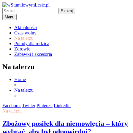
Skip
to
Szukaj:
content
wStumilowymLesie.pl
Menu
Aktualności
Czas wolny
Na talerzu
Porady dla rodzica
Zdrowie
Zabawki i akcesoria
Na talerzu
Home
»
Na talerzu
»
Facebook
Twitter
Pinterest
Linkedin
Na talerzu
Zbożowy posiłek dla niemowlęcia – który
wybrać, aby był odpowiedni?