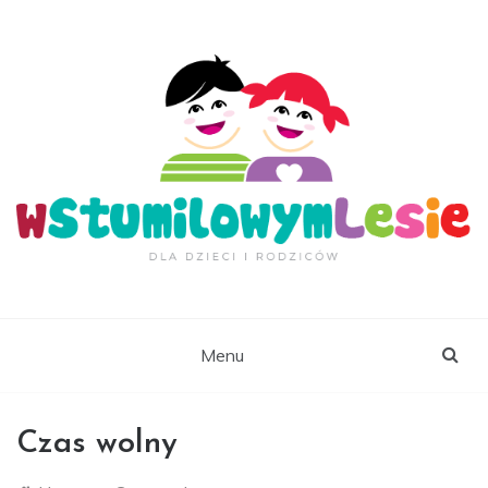
Skip
to
content
wStumilowymLesie.
Menu
Czas wolny