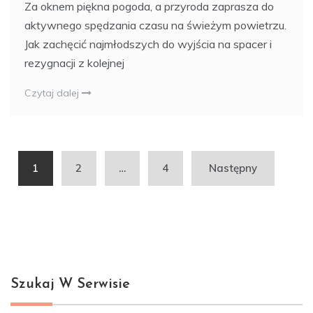
Za oknem piękna pogoda, a przyroda zaprasza do
aktywnego spędzania czasu na świeżym powietrzu.
Jak zachęcić najmłodszych do wyjścia na spacer i
rezygnacji z kolejnej
Czytaj dalej
Stronicowanie
1
2
…
4
Następny
wpisów
Szukaj W Serwisie