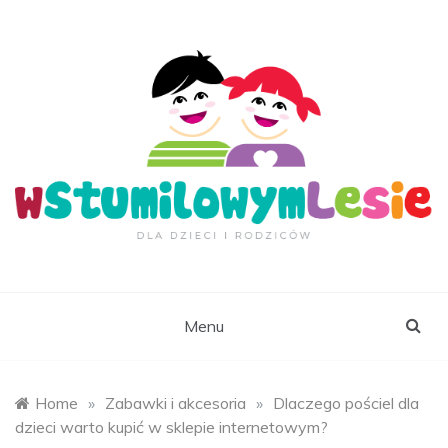
Skip
to
content
wStumilowymLesie.
Menu
Home
»
Zabawki i akcesoria
»
Dlaczego pościel dla
dzieci warto kupić w sklepie internetowym?