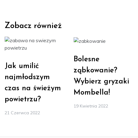
Zobacz również
Bolesne
Jak umilić
ząbkowanie?
najmłodszym
Wybierz gryzaki
czas na świeżym
Mombella!
powietrzu?
19 Kwietnia 2022
21 Czerwca 2022