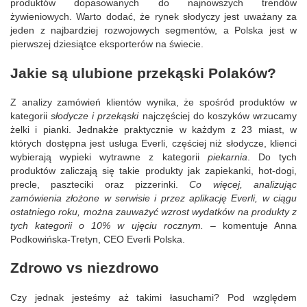
produktów dopasowanych do najnowszych trendów
żywieniowych. Warto dodać, że rynek słodyczy jest uważany za
jeden z najbardziej rozwojowych segmentów, a Polska jest w
pierwszej dziesiątce eksporterów na świecie.
Jakie są ulubione przekąski Polaków?
Z analizy zamówień klientów wynika, że spośród produktów w
kategorii
słodycze i przekąski
najczęściej do koszyków wrzucamy
żelki i pianki. Jednakże praktycznie w każdym z 23 miast, w
których dostępna jest usługa Everli, częściej niż słodycze, klienci
wybierają wypieki wytrawne z kategorii
piekarnia
. Do tych
produktów zaliczają się takie produkty jak zapiekanki, hot-dogi,
precle, paszteciki oraz pizzerinki.
Co więcej, analizując
zamówienia złożone w serwisie i przez aplikację Everli, w ciągu
ostatniego roku, można zauważyć wzrost wydatków na produkty z
tych kategorii o 10% w ujęciu rocznym.
– komentuje Anna
Podkowińska-Tretyn, CEO Everli Polska.
Zdrowo vs niezdrowo
Czy jednak jesteśmy aż takimi łasuchami? Pod względem