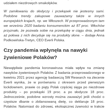
udziałem niezdrowych smakołyków.
W zamiłowaniu do słodyczy i przekąsek nie jestesmy sami.
Podobne trendy zakupowe zauważamy także w innych
europejskich krajach, np. we Włoszech. W przeprowadzonym tam
we wrześniu 2020 badaniu konsumenckim aż 87 proc. Włochów
przyznało, że pozwala sobie na przekąskę w ciągu dnia, jednak
aż połowa z nich decyduje się na produkty słone.
– dodaje Anna
Podkowińska-Tretyn, CEO Everli Polska.
Czy pandemia wpłynęła na nawyki
żywieniowe Polaków?
Niewątpliwie pandemia koronawirusa miała wpływ na zmianę
nawyków żywieniowych Polaków. Z badania przeprowadzonego w
kwietniu 2021 przez agencję badawczą SW Research na zlecenie
Everli wynika, że w porównaniu z okresem przed pierwszym
lockdownem, prawie co piąty Polak częściej sięga po niezdrowe
produkty – po przekąski 19 proc. a po słodycze 18 proc.
Jednocześnie, podobne wzrosty można zauważyć jeśli chodzi o
częstsze dbanie o zbilansowaną dietę, co deklaruje 18 proc.
Polaków. Natomiast do zdrowej, ekologicznej żywności w trakcie