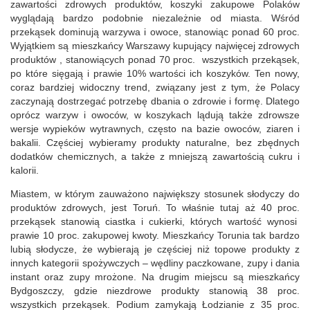
zawartości zdrowych produktów, koszyki zakupowe Polaków
wyglądają bardzo podobnie niezależnie od miasta. Wśród
przekąsek dominują warzywa i owoce, stanowiąc ponad 60 proc.
Wyjątkiem są mieszkańcy Warszawy kupujący najwięcej zdrowych
produktów , stanowiących ponad 70 proc. wszystkich przekąsek,
po które sięgają i prawie 10% wartości ich koszyków. Ten nowy,
coraz bardziej widoczny trend, związany jest z tym, że Polacy
zaczynają dostrzegać potrzebę dbania o zdrowie i formę. Dlatego
oprócz warzyw i owoców, w koszykach lądują także zdrowsze
wersje wypieków wytrawnych, często na bazie owoców, ziaren i
bakalii. Częściej wybieramy produkty naturalne, bez zbędnych
dodatków chemicznych, a także z mniejszą zawartością cukru i
kalorii.
Miastem, w którym zauważono największy stosunek słodyczy do
produktów zdrowych, jest Toruń. To właśnie tutaj aż 40 proc.
przekąsek stanowią ciastka i cukierki, których wartość wynosi
prawie 10 proc. zakupowej kwoty. Mieszkańcy Torunia tak bardzo
lubią słodycze, że wybierają je częściej niż topowe produkty z
innych kategorii spożywczych – wędliny paczkowane, zupy i dania
instant oraz zupy mrożone. Na drugim miejscu są mieszkańcy
Bydgoszczy, gdzie niezdrowe produkty stanowią 38 proc.
wszystkich przekąsek. Podium zamykają Łodzianie z 35 proc.