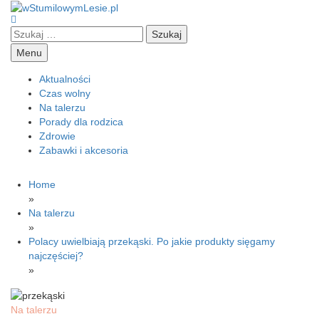
Skip
to
Szukaj:
content
wStumilowymLesie.pl
Menu
Aktualności
Czas wolny
Na talerzu
Porady dla rodzica
Zdrowie
Zabawki i akcesoria
Home
»
Na talerzu
»
Polacy uwielbiają przekąski. Po jakie produkty sięgamy
najczęściej?
»
Na talerzu