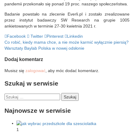
pandemii przekonało się ponad 19 proc. naszego społeczeństwa.
Badanie powstało na zlecenie Everli.pl i zostało zrealizowane
przez instytut badawczy SW Research na grupie 1005
ankietowanych w terminie 27-30 kwietnia 2021 r.
Facebook
Twitter
Pinterest
Linkedin
Nawigacja
Co robić, kiedy mama chce, a nie może karmić wyłącznie piersią?
Warsztaty Baylab Polska w nowej odsłonie
wpisu
Dodaj komentarz
Musisz się
zalogować
, aby móc dodać komentarz.
Szukaj w serwisie
Szukaj:
Najnowsze w serwisie
1