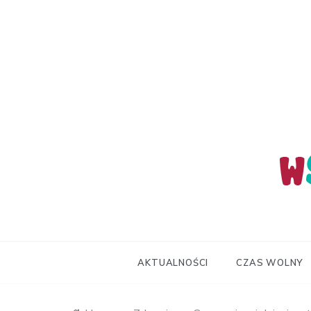
Skip
to
content
wStum
AKTUALNOŚCI
CZAS WOLNY