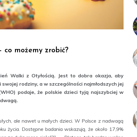
ą – co możemy zrobić?
eń Walki z Otyłością. Jest to dobra okazja, aby
swojej rodziny, a w szczególności najmłodszych jej
HO) podaje, że polskie dzieci tyją najszybciej w
adwagą.
rosłych, ale nawet u małych dzieci. W Polsce z nadwagą
 roku życia. Dostępne badania wskazują, że około 17,9%