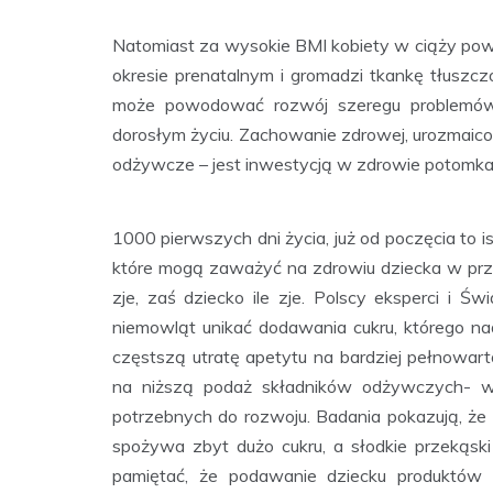
Natomiast za wysokie BMI kobiety w ciąży powod
okresie prenatalnym i gromadzi tkankę tłuszcz
może powodować rozwój szeregu problemów 
dorosłym życiu. Zachowanie zdrowej, urozmaicon
odżywcze – jest inwestycją w zdrowie potomka
1000 pierwszych dni życia, już od poczęcia to
które mogą zaważyć na zdrowiu dziecka w przy
zje, zaś dziecko ile zje. Polscy eksperci i Ś
niemowląt unikać dodawania cukru, którego na
częstszą utratę apetytu na bardziej pełnowart
na niższą podaż składników odżywczych- w 
potrzebnych do rozwoju. Badania pokazują, że 
spożywa zbyt dużo cukru, a słodkie przekąski
pamiętać, że podawanie dziecku produktów (