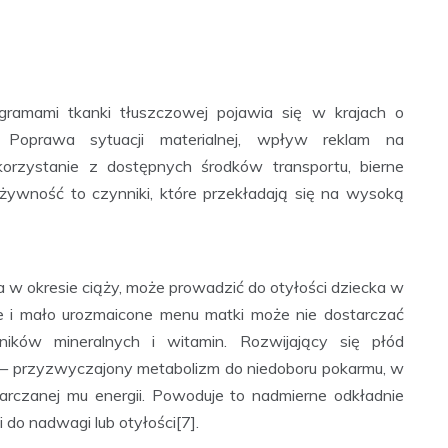
gramami tkanki tłuszczowej pojawia się w krajach o
 Poprawa sytuacji materialnej, wpływ reklam na
orzystanie z dostępnych środków transportu, bierne
ywność to czynniki, które przekładają się na wysoką
 w okresie ciąży, może prowadzić do otyłości dziecka w
gie i mało urozmaicone menu matki może nie dostarczać
ików mineralnych i witamin. Rozwijający się płód
— przyzwyczajony metabolizm do niedoboru pokarmu, w
arczanej mu energii. Powoduje to nadmierne odkładnie
 do nadwagi lub otyłości[7].