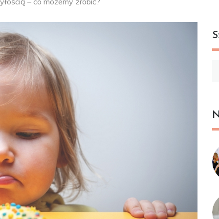
tyłością – co możemy zrobić?
S
Sz
N