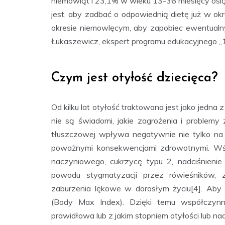
niemowląt i 23,1% w wieku 13-36 miesięcy osią
jest, aby zadbać o odpowiednią dietę już w ok
okresie niemowlęcym, aby zapobiec ewentualn
Łukaszewicz, ekspert programu edukacyjnego „1
Czym jest otyłość dziecięca?
Od kilku lat otyłość traktowana jest jako jedna
nie są świadomi, jakie zagrożenia i problemy
tłuszczowej wpływa negatywnie nie tylko na 
poważnymi konsekwencjami zdrowotnymi. Wśró
naczyniowego, cukrzycę typu 2, nadciśnienie
powodu stygmatyzacji przez rówieśników, 
zaburzenia lękowe w dorosłym życiu[4]. Aby 
(Body Max Index). Dzięki temu współczynni
prawidłowa lub z jakim stopniem otyłości lub n