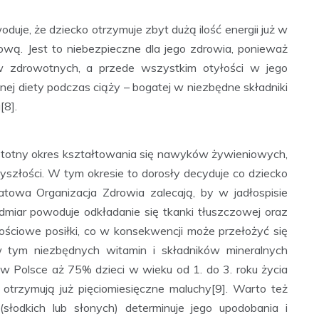
uje, że dziecko otrzymuje zbyt dużą ilość energii już w
ową. Jest to niebezpieczne dla jego zdrowia, ponieważ
zdrowotnych, a przede wszystkim otyłości w jego
ej diety podczas ciąży – bogatej w niezbędne składniki
[8].
 istotny okres kształtowania się nawyków żywieniowych,
szłości. W tym okresie to dorosły decyduje co dziecko
wiatowa Organizacja Zdrowia zalecają, by w jadłospisie
dmiar powoduje odkładanie się tkanki tłuszczowej oraz
ościowe posiłki, co w konsekwencji może przełożyć się
tym niezbędnych witamin i składników mineralnych
w Polsce aż 75% dzieci w wieku od 1. do 3. roku życia
 otrzymują już pięciomiesięczne maluchy[9]. Warto też
słodkich lub słonych) determinuje jego upodobania i