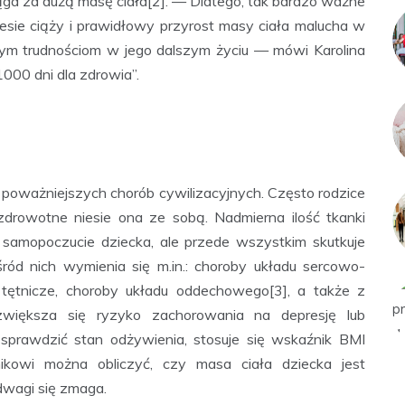
ga za dużą masę ciała[2]. — Dlatego, tak bardzo ważne
resie ciąży i prawidłowy przyrost masy ciała malucha w
ym trudnościom w jego dalszym życiu — mówi Karolina
000 dni dla zdrowia”.
 z poważniejszych chorób cywilizacyjnych. Często rodzice
 zdrowotne niesie ona ze sobą. Nadmierna ilość tkanki
samopoczucie dziecka, ale przede wszystkim skutkuje
d nich wymienia się m.in.: choroby układu sercowo-
 tętnicze, choroby układu oddechowego[3], a także z
zwiększa się ryzyko zachorowania na depresję lub
sprawdzić stan odżywienia, stosuje się wskaźnik BMI
kowi można obliczyć, czy masa ciała dziecka jest
adwagi się zmaga.