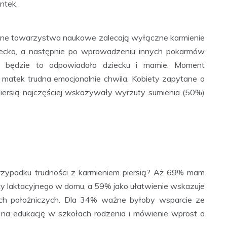
ntek.
zne towarzystwa naukowe zalecają wyłączne karmienie
ziecka, a następnie po wprowadzeniu innych pokarmów
jak będzie to odpowiadało dziecku i mamie. Moment
i matek trudna emocjonalnie chwila. Kobiety zapytane o
iersią najczęściej wskazywały wyrzuty sumienia (50%)
rzypadku trudności z karmieniem piersią? Aż 69% mam
y laktacyjnego w domu, a 59% jako ułatwienie wskazuje
ach położniczych. Dla 34% ważne byłoby wsparcie ze
a na edukację w szkołach rodzenia i mówienie wprost o