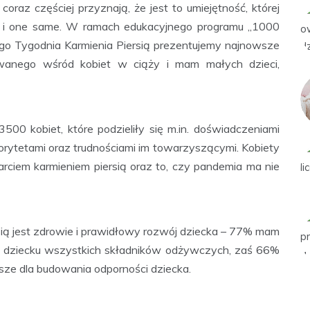
 coraz częściej przyznają, że jest to umiejętność, której
ak i one same. W ramach edukacyjnego programu „1000
ego Tygodnia Karmienia Piersią prezentujemy najnowsze
zowanego wśród kobiet w ciąży i mam małych dzieci,
00 kobiet, które podzieliły się m.in. doświadczeniami
orytetami oraz trudnościami im towarzyszącymi. Kobiety
rciem karmieniem piersią oraz to, czy pandemia ma nie
ą jest zdrowie i prawidłowy rozwój dziecka – 77% mam
zyć dziecku wszystkich składników odżywczych, zaś 66%
psze dla budowania odporności dziecka.