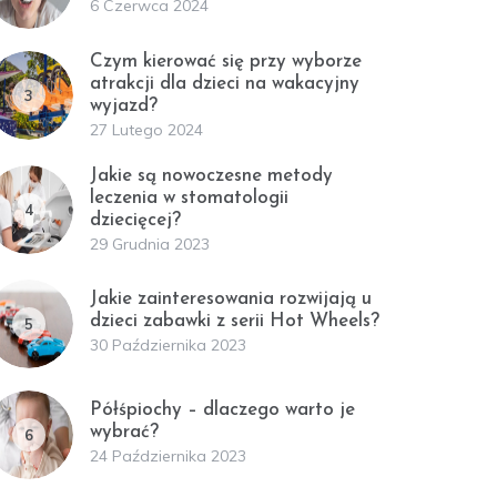
6 Czerwca 2024
Czym kierować się przy wyborze
atrakcji dla dzieci na wakacyjny
3
wyjazd?
27 Lutego 2024
Jakie są nowoczesne metody
leczenia w stomatologii
4
dziecięcej?
29 Grudnia 2023
Jakie zainteresowania rozwijają u
dzieci zabawki z serii Hot Wheels?
5
30 Października 2023
Półśpiochy – dlaczego warto je
wybrać?
6
24 Października 2023