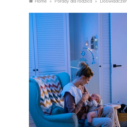
Home
»
Porady dla rodzica
»
Doświadczenia