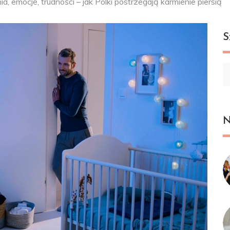
, emocje, trudności – jak Polki postrzegają karmienie piersią
S
Sz
N