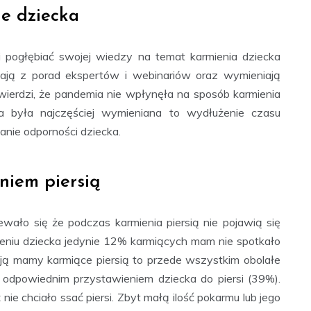
e dziecka
pogłębiać swojej wiedzy na temat karmienia dziecka
tają z porad ekspertów i webinariów oraz wymieniają
ierdzi, że pandemia nie wpłynęła na sposób karmienia
a była najczęściej wymieniana to wydłużenie czasu
anie odporności dziecka.
niem piersią
wało się że podczas karmienia piersią nie pojawią się
zeniu dziecka jedynie 12% karmiących mam nie spotkało
mają mamy karmiące piersią to przede wszystkim obolałe
z odpowiednim przystawieniem dziecka do piersi (39%).
nie chciało ssać piersi. Zbyt małą ilość pokarmu lub jego