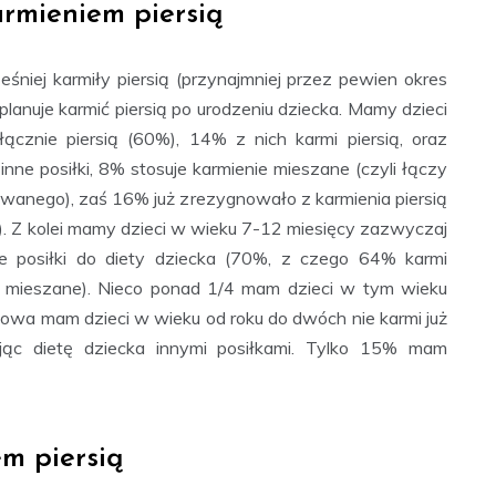
rmieniem piersią
śniej karmiły piersią (przynajmniej przez pewien okres
lanuje karmić piersią po urodzeniu dziecka. Mamy dzieci
cznie piersią (60%), 14% z nich karmi piersią, oraz
nne posiłki, 8% stosuje karmienie mieszane (czyli łączy
wanego), zaś 16% już zrezygnowało z karmienia piersią
. Z kolei mamy dzieci w wieku 7-12 miesięcy zazwyczaj
nne posiłki do diety dziecka (70%, z czego 64% karmi
ie mieszane). Nieco ponad 1/4 mam dzieci w tym wieku
łowa mam dzieci w wieku od roku do dwóch nie karmi już
ając dietę dziecka innymi posiłkami. Tylko 15% mam
m piersią