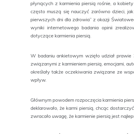
płynących z karmienia piersią rośnie, a kobiety
często muszą się nauczyć zarówno dzieci, j
pierwszych dni dla zdrowia” z okazji Światow
wyniki internetowego badania opinii zreali
dotyczące karmienia piersią.
W badaniu ankietowym wzięło udział prawie 35
związanymi z karmieniem piersią, emocjami, aut
określały także oczekiwania związane ze wspa
wpływ.
Głównym powodem rozpoczęcia karmienia piersi
deklarowało, że karmi piersią, chcąc dostarc
zwracało uwagę, że karmienie piersią jest najle