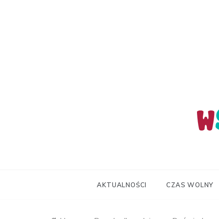
Skip
to
content
wStum
AKTUALNOŚCI
CZAS WOLNY