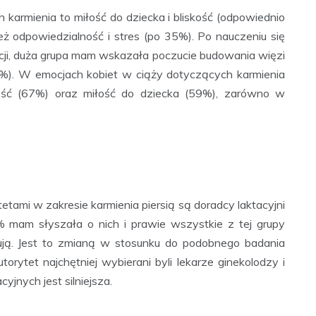
karmienia to miłość do dziecka i bliskość (odpowiednio
 odpowiedzialność i stres (po 35%). Po nauczeniu się
cji, duża grupa mam wskazała poczucie budowania więzi
29%). W emocjach kobiet w ciąży dotyczących karmienia
kość (67%) oraz miłość do dziecka (59%), zarówno w
ami w zakresie karmienia piersią są doradcy laktacyjni
 mam słyszała o nich i prawie wszystkie z tej grupy
ują. Jest to zmianą w stosunku do podobnego badania
rytet najchętniej wybierani byli lekarze ginekolodzy i
jnych jest silniejsza.