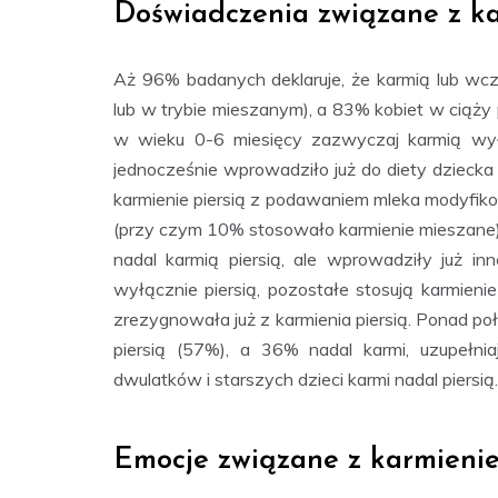
Doświadczenia związane z ka
Aż 96% badanych deklaruje, że karmią lub wcze
lub w trybie mieszanym), a 83% kobiet w ciąży p
w wieku 0-6 miesięcy zazwyczaj karmią wyłą
jednocześnie wprowadziło już do diety dziecka i
karmienie piersią z podawaniem mleka modyfiko
(przy czym 10% stosowało karmienie mieszane)
nadal karmią piersią, ale wprowadziły już i
wyłącznie piersią, pozostałe stosują karmien
zrezygnowała już z karmienia piersią. Ponad po
piersią (57%), a 36% nadal karmi, uzupełni
dwulatków i starszych dzieci karmi nadal piersią.
Emocje związane z karmienie