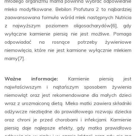
młodego organizmu mama powinna wybrać odpowiednie
mleko modyfikowane. Bebilon Profutura 2 to najbardziej
zaawansowana formuła wśród mlek następnych Nutricia
z najwyższym poziomem oligosacharydów[6], gdy
wyłączne karmienie piersią nie jest możliwe. Pomaga
odpowiadać na rosnące potrzeby żywieniowe
niemowlęcia, które nie jest karmione wyłącznie mlekiem
mamy[7].
Ważne informacje:
Karmienie piersią jest
najwłaściwszym i najtańszym sposobem żywienia
niemowląt oraz jest rekomendowane dla małych dzieci
wraz z urozmaiconą dietą. Mleko matki zawiera składniki
odżywcze niezbędne do prawidłowego rozwoju dziecka
oraz chroni je przed chorobami i infekcjami. Karmienie
piersią daje najlepsze efekty, gdy matka prawidłowo
odżywia się w ciąży i w czasie laktacji oraz gdy nie ma