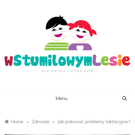
Skip
to
content
wStumilowymLesie.
Menu
Home
»
Zdrowie
»
Jak pokonać problemy laktacyjne?