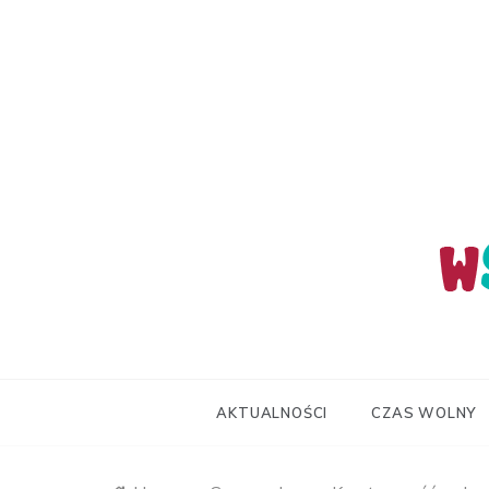
Skip
to
content
wStum
AKTUALNOŚCI
CZAS WOLNY