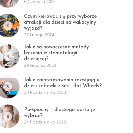
6 Czerwca 2024
Czym kierować się przy wyborze
atrakcji dla dzieci na wakacyjny
3
wyjazd?
27 Lutego 2024
Jakie są nowoczesne metody
leczenia w stomatologii
4
dziecięcej?
29 Grudnia 2023
Jakie zainteresowania rozwijają u
dzieci zabawki z serii Hot Wheels?
5
30 Października 2023
Półśpiochy – dlaczego warto je
wybrać?
6
24 Października 2023