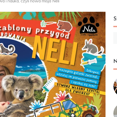
 i nauka, czyli nowa misja Neli
S
Sz
N