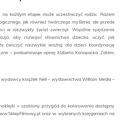
j na każdym etapie może uczestniczyć rodzic. Razem
gicznego, jak również twórczego myślenia, ale przede
ieci w niezwykły świat zwierząt. Wspólne spędzanie
zja, aby rozwijać słownictwo dziecka, uczyć, jak
e ćwiczyć niezwykle ważną dla dzieci koordynację
czne
– podsumowuje opinię Elżbieta Konopacka. Zatem,
ą wydawcy książek Neli – wydawnictwa Willson Media –
naklejki + szablony przygód do kolorowania
dostępny
www.SklepFilmowy.pl oraz w wybranych księgarniach na