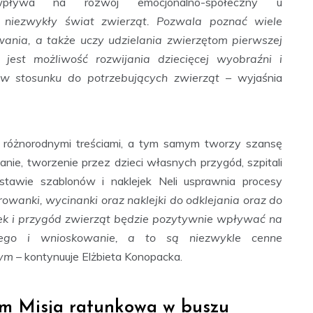
 wpływa na rozwój emocjonalno-społeczny u
 niezwykły świat zwierząt. Pozwala poznać wiele
wania, a także uczy udzielania zwierzętom pierwszej
st możliwość rozwijania dziecięcej wyobraźni i
 w stosunku do potrzebujących zwierząt –
wyjaśnia
 różnorodnymi treściami, a tym samym tworzy szansę
nie, tworzenie przez dzieci własnych przygód, szpitali
stawie szablonów i naklejek Neli usprawnia procesy
orowanki, wycinanki oraz naklejki do odklejania oraz do
jek i przygód zwierząt będzie pozytywnie wpływać na
owego i wnioskowanie, a to są niezwykle cenne
ym –
kontynuuje Elżbieta Konopacka.
m Misja ratunkowa w buszu