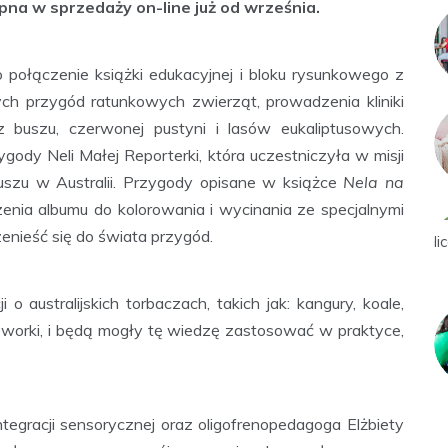
ępna w sprzedaży on-line już od września.
 połączenie książki edukacyjnej i bloku rysunkowego z
ch przygód ratunkowych zwierząt, prowadzenia kliniki
z buszu, czerwonej pustyni i lasów eukaliptusowych.
ody Neli Małej Reporterki, która uczestniczyła w misji
uszu w Australii. Przygody opisane w książce
Nela na
zenia albumu do kolorowania i wycinania ze specjalnymi
zenieść się do świata przygód.
o australijskich torbaczach, takich jak: kangury, koale,
leworki, i będą mogły tę wiedzę zastosować w praktyce,
tegracji sensorycznej oraz oligofrenopedagoga Elżbiety