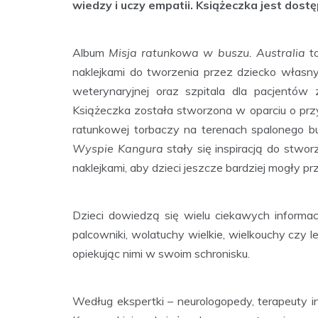
wiedzy i uczy empatii. Książeczka jest dost
Album
Misja ratunkowa w buszu. Australia
to
naklejkami do tworzenia przez dziecko własny
weterynaryjnej oraz szpitala dla pacjentów 
Książeczka została stworzona w oparciu o przyg
ratunkowej torbaczy na terenach spalonego b
Wyspie Kangura
stały się inspiracją do stwor
naklejkami, aby dzieci jeszcze bardziej mogły pr
Dzieci dowiedzą się wielu ciekawych informacji 
palcowniki, wolatuchy wielkie, wielkouchy czy 
opiekując nimi w swoim schronisku.
Według ekspertki – neurologopedy, terapeuty in