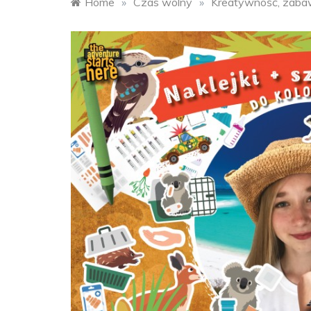
Home
»
Czas wolny
»
Kreatywność, zabawa