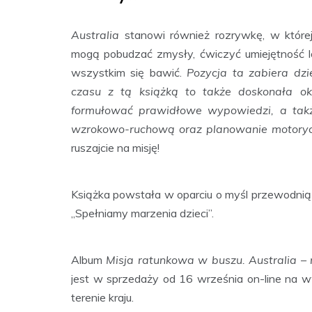
Australia
stanowi również rozrywkę, w które
mogą pobudzać zmysły, ćwiczyć umiejętność lo
wszystkim się bawić.
Pozycja ta zabiera dz
czasu z tą książką to także doskonała oka
formułować prawidłowe wypowiedzi, a takż
wzrokowo-ruchową oraz planowanie motory
ruszajcie na misję!
Książka powstała w oparciu o myśl przewodni
„Spełniamy marzenia dzieci”.
Album
Misja ratunkowa w buszu. Australia – 
jest w sprzedaży od 16 września on-line na 
terenie kraju.