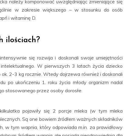
iecka należy komponować uwzględniając zmieniające się
zególnie w zakresie większego – w stosunku do osób
apń i witaminę D.
h ilościach?
intensywnie się rozwija i doskonali swoje umiejętności
intelektualnego. W pierwszych 3 latach życia dziecko
o ok. 2-3 kg rocznie. Wtedy dojrzewa również i doskonali
du po ukończeniu 1. roku życia młody organizm nadal
tego stosowanego przez osoby dorosłe.
ilkulatka pojawiły się 2 porcje mleka (w tym mleka
 mlecznych. Są one bowiem źródłem ważnych składników
h, w tym wapnia, który odpowiada m.in. za prawidłowy
t dobrym źródłem wapnia, ale posiada nieodpowiednią dla