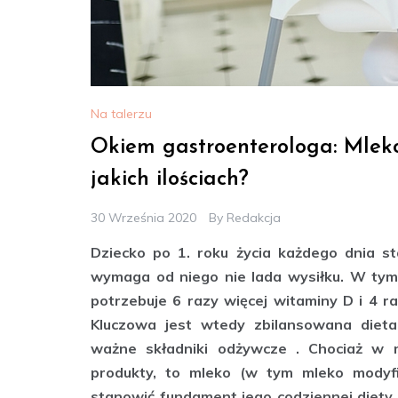
Na talerzu
Okiem gastroenterologa: Mleko 
jakich ilościach?
30 Września 2020
By
Redakcja
Dziecko po 1. roku życia każdego dnia st
wymaga od niego nie lada wysiłku. W tym
potrzebuje 6 razy więcej witaminy D i 4 ra
Kluczowa jest wtedy zbilansowana dieta
ważne składniki odżywcze . Chociaż w 
produkty, to mleko (w tym mleko modyf
stanowić fundament jego codziennej diety. 