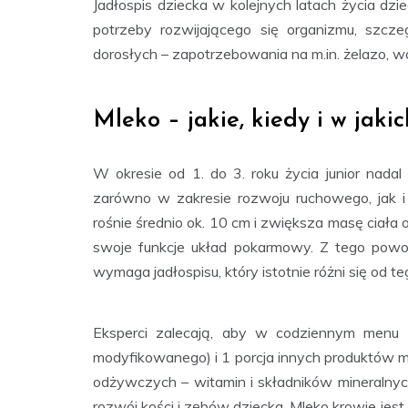
Jadłospis dziecka w kolejnych latach życia dz
potrzeby rozwijającego się organizmu, szc
dorosłych – zapotrzebowania na m.in. żelazo, w
Mleko – jakie, kiedy i w jakic
W okresie od 1. do 3. roku życia junior nadal 
zarówno w zakresie rozwoju ruchowego, jak i 
rośnie średnio ok. 10 cm i zwiększa masę ciała 
swoje funkcje układ pokarmowy. Z tego powo
wymaga jadłospisu, który istotnie różni się od 
Eksperci zalecają, aby w codziennym menu k
modyfikowanego) i 1 porcja innych produktów
odżywczych – witamin i składników mineralnyc
rozwój kości i zębów dziecka. Mleko krowie jes