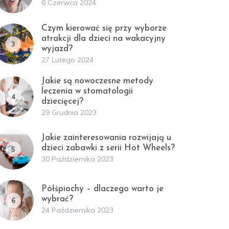
6 Czerwca 2024
Czym kierować się przy wyborze
atrakcji dla dzieci na wakacyjny
3
wyjazd?
27 Lutego 2024
Jakie są nowoczesne metody
leczenia w stomatologii
4
dziecięcej?
29 Grudnia 2023
Jakie zainteresowania rozwijają u
dzieci zabawki z serii Hot Wheels?
5
30 Października 2023
Półśpiochy – dlaczego warto je
wybrać?
6
24 Października 2023