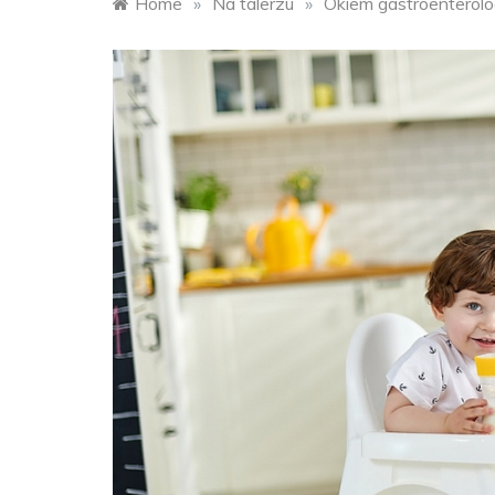
Home
»
Na talerzu
»
Okiem gastroenterologa