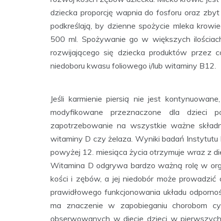
dziecka proporcję wapnia do fosforu oraz zbyt
podkreślają, by dzienne spożycie mleka krowi
500 ml. Spożywanie go w większych ilościac
rozwijającego się dziecka produktów przez c
niedoboru kwasu foliowego i/lub witaminy B12.
Jeśli karmienie piersią nie jest kontynuowa
modyfikowane przeznaczone dla dzieci 
zapotrzebowanie na wszystkie ważne składn
witaminy D czy żelaza. Wyniki badań Instytutu 
powyżej 12. miesiąca życia otrzymuje wraz z di
Witamina D odgrywa bardzo ważną rolę w org
kości i zębów, a jej niedobór może prowadzić 
prawidłowego funkcjonowania układu odporno
ma znaczenie w zapobieganiu chorobom cyw
obserwowanych w diecie dzieci w pierwszych l