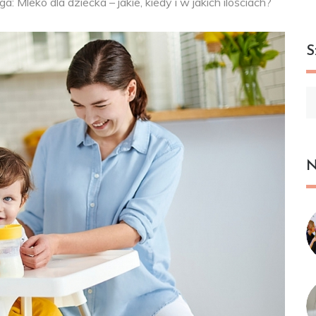
: Mleko dla dziecka – jakie, kiedy i w jakich ilościach?
S
Sz
N