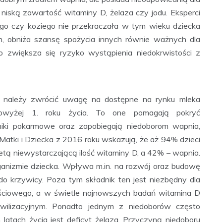
 niską zawartość witaminy D, żelaza czy jodu. Eksperci
ego czy koziego nie przekraczała w tym wieku dziecka
h, obniża szansę spożycia innych równie ważnych dla
o zwiększa się ryzyko wystąpienia niedokrwistości z
ne, należy zwrócić uwagę na dostępne na rynku mleka
powyżej 1. roku życia. To one pomagają pokryć
iki pokarmowe oraz zapobiegają niedoborom wapnia,
Matki i Dziecka z 2016 roku wskazują, że aż 94% dzieci
etą niewystarczającą ilość witaminy D, a 42% – wapnia.
anizmie dziecka. Wpływa m.in. na rozwój oraz budowę
do krzywicy. Poza tym składnik ten jest niezbędny dla
ściowego, a w świetle najnowszych badań witamina D
ilizacyjnym. Ponadto jednym z niedoborów często
atach życia jest deficyt żelaza. Przyczyną niedoboru