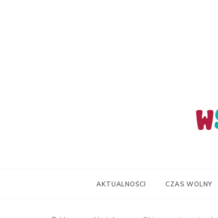
Skip
to
content
wStum
AKTUALNOŚCI
CZAS WOLNY