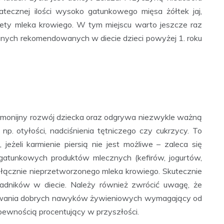
atecznej ilości wysoko gatunkowego mięsa żółtek jaj,
ety mleka krowiego. W tym miejscu warto jeszcze raz
anych rekomendowanych w diecie dzieci powyżej 1. roku
monijny rozwój dziecka oraz odgrywa niezwykle ważną
 np. otyłości, nadciśnienia tętniczego czy cukrzycy. To
 jeżeli karmienie piersią nie jest możliwe – zaleca się
atunkowych produktów mlecznych (kefirów, jogurtów,
wyłącznie nieprzetworzonego mleka krowiego. Skutecznie
ładników w diecie. Należy również zwrócić uwagę, że
łtowania dobrych nawyków żywieniowych wymagający od
ą pewnością procentujący w przyszłości.