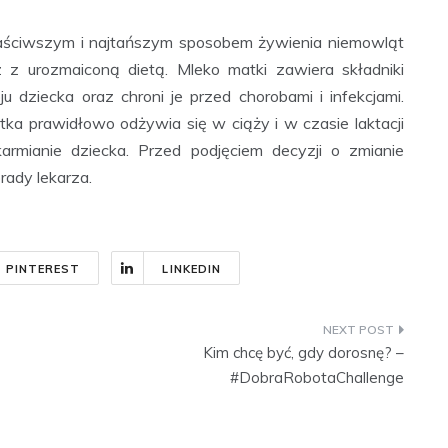
właściwszym i najtańszym sposobem żywienia niemowląt
z urozmaiconą dietą. Mleko matki zawiera składniki
dziecka oraz chroni je przed chorobami i infekcjami.
atka prawidłowo odżywia się w ciąży i w czasie laktacji
armianie dziecka. Przed podjęciem decyzji o zmianie
ady lekarza.
PINTEREST
LINKEDIN
Kim chcę być, gdy dorosnę? –
#DobraRobotaChallenge