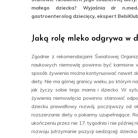
małego dziecka? Wyjaśnia dr n.med. 
gastroenterolog dziecięcy, ekspert BebiKlub
Jaką rolę mleko odgrywa w di
Zgodnie z rekomendacjami Światowej Organi
naukowych niemowlę powinno być karmione wy
sposób żywienia można kontynuować nawet do 2
diety. Nie ma górnej granicy wieku, po którym 
jak życzy sobie tego mama i dziecko. W sytuac
żywienia niemowlęcia powinno stanowić odp
dziecku prawidłowy rozwój, począwszy od ok.
rozszerzanie diety o pokarmy uzupełniające. Ro
ukończeniu przez nie 17. tygodnia i nie później 
rozwoju (utrzymanie pozycji siedzącej) dziecka 