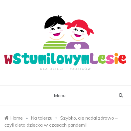
Skip
to
content
wStumilowymLesie.
Menu
Home
»
Na talerzu
»
Szybko, ale nadal zdrowo –
czyli dieta dziecka w czasach pandemii