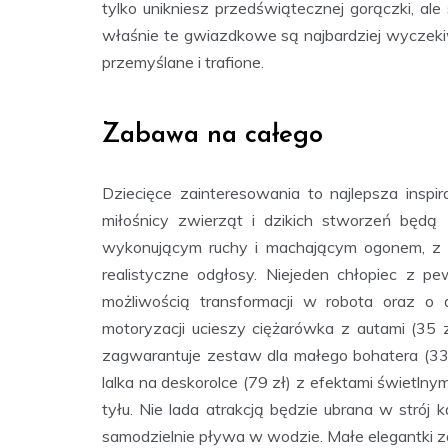
tylko unikniesz przedświątecznej gorączki, al
właśnie te gwiazdkowe są najbardziej wyczek
przemyślane i trafione.
Zabawa na całego
Dziecięce zainteresowania to najlepsza inspi
miłośnicy zwierząt i dzikich stworzeń będą
wykonującym ruchy i machającym ogonem, z e
realistyczne odgłosy. Niejeden chłopiec z p
możliwością transformacji w robota oraz o
motoryzacji ucieszy ciężarówka z autami (35 
zagwarantuje zestaw dla małego bohatera (33 
lalka na deskorolce (79 zł) z efektami świetlny
tyłu. Nie lada atrakcją będzie ubrana w strój 
samodzielnie pływa w wodzie. Małe elegantki za