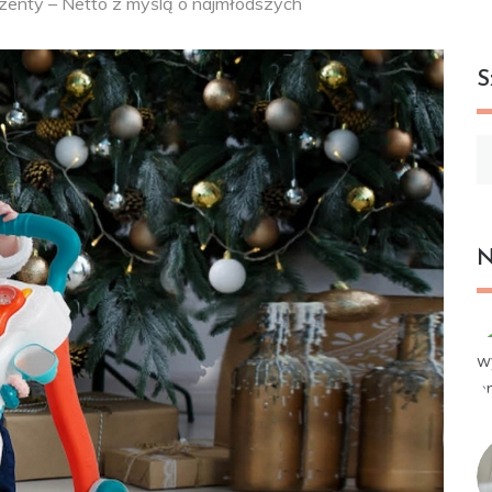
zenty – Netto z myślą o najmłodszych
S
Sz
N