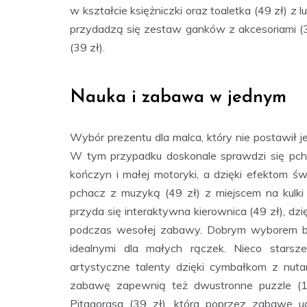
w kształcie księżniczki oraz toaletka (49 zł) z
przydadzą się zestaw ganków z akcesoriami (
(39 zł).
Nauka i zabawa w jednym
Wybór prezentu dla malca, który nie postawił
W tym przypadku doskonale sprawdzi się pcha
kończyn i małej motoryki, a dzięki efektom św
pchacz z muzyką (49 zł) z miejscem na kulk
przyda się interaktywna kierownica (49 zł), dz
podczas wesołej zabawy. Dobrym wyborem bę
idealnymi dla małych rączek. Nieco starsz
artystyczne talenty dzięki cymbałkom z nuta
zabawę zapewnią też dwustronne puzzle (12
Pitagorasa (39 zł), która poprzez zabawę uc