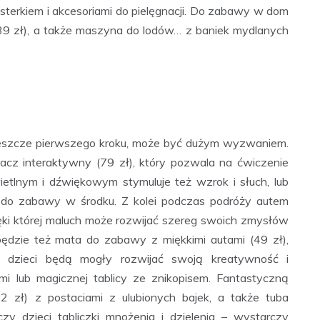
 lusterkiem i akcesoriami do pielęgnacji. Do zabawy w dom
39 zł), a także maszyna do lodów… z baniek mydlanych
 jeszcze pierwszego kroku, może być dużym wyzwaniem.
cz interaktywny (79 zł), który pozwala na ćwiczenie
ietlnym i dźwiękowym stymuluje też wzrok i słuch, lub
i do zabawy w środku. Z kolei podczas podróży autem
ięki której maluch może rozwijać szereg swoich zmysłów
dzie też mata do zabawy z miękkimi autami (49 zł),
e dzieci będą mogły rozwijać swoją kreatywność i
mi lub magicznej tablicy ze znikopisem. Fantastyczną
 zł) z postaciami z ulubionych bajek, a także tuba
zy dzieci tabliczki mnożenia i dzielenia – wystarczy