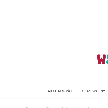
Skip
to
content
wStum
AKTUALNOŚCI
CZAS WOLNY