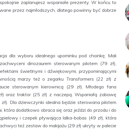
e spokojnie zaplanujesz wspaniałe prezenty. W końcu to
iwane przez najmłodszych, dlatego powinny być dobrze
racja dla wyboru idealnego upominku pod choinkę. Mali
 zachwyceni dinozaurem sterowanym pilotem (79 zł),
fektami świetlnymi i dźwiękowymi, przypominającymi
ewnością marzy też o zegarku Transformers (22 zł) z
 aucie sterowanym kierownicą (29 zł). Młodego fana
zł) oraz traktor (25 zł) z naczepą. Wspaniałą zabawę
zł). Dla dziewczynki idealna będzie sterowana pilotem
mi, która dodatkowo obraca się oraz jeździ do przodu i do
kąpielowy i czepek pływająca lalka-bobas (49 zł), która
chwyci też zestaw do makijażu (29 zł) ukryty w palecie