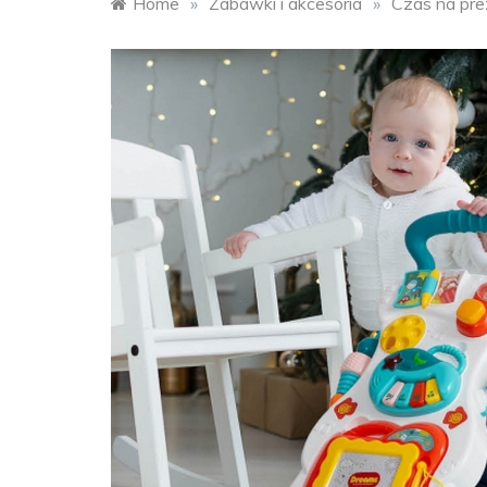
Home
»
Zabawki i akcesoria
»
Czas na pre