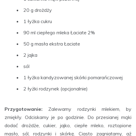
20 g drożdży
1 łyżka cukru
90 ml ciepłego mleka Łaciate 2%
50 g masła ekstra Łaciate
2 jajka
sól
1 łyżka kandyzowanej skórki pomarańczowej
2 łyżki rodzynek (opcjonalnie)
Przygotowanie:
Zalewamy rodzynki mlekiem, by
zmiękły. Odciskamy je po godzinie. Do przesianej mąki
dodać drożdże, cukier, jajko, ciepłe mleko, roztopione
masło, sól, rodzynki i skórkę. Ciasto zagniatamy, aż