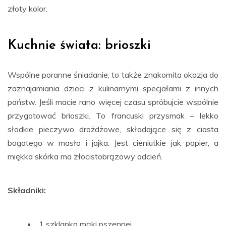
złoty kolor.
Kuchnie świata: brioszki
Wspólne poranne śniadanie, to także znakomita okazja do
zaznajamiania dzieci z kulinarnymi specjałami z innych
państw. Jeśli macie rano więcej czasu spróbujcie wspólnie
przygotować brioszki. To francuski przysmak – lekko
słodkie pieczywo drożdżowe, składające się z ciasta
bogatego w masło i jajka. Jest cieniutkie jak papier, a
miękka skórka ma złocistobrązowy odcień.
Składniki:
1 szklanka mąki pszennej