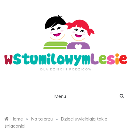
Skip
to
content
wStumilowymLesie.
Menu
Home
»
Na talerzu
»
Dzieci uwielbiają takie
śniadania!