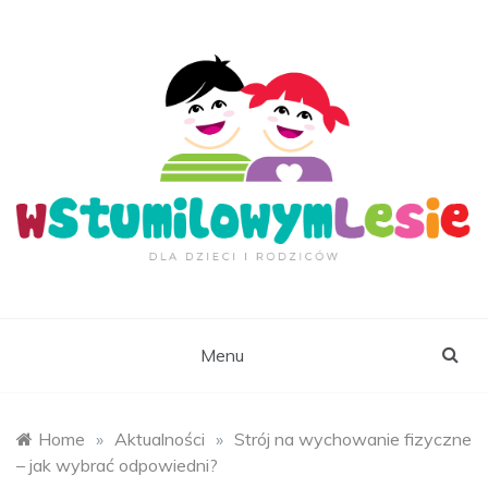
Skip
to
content
wStumilowymLesie.
Menu
Home
»
Aktualności
»
Strój na wychowanie fizyczne
– jak wybrać odpowiedni?