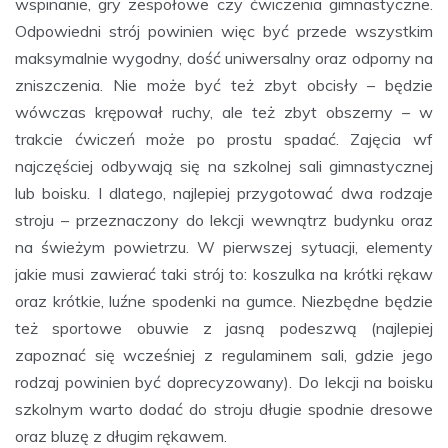
wspinanie, gry zespołowe czy ćwiczenia gimnastyczne.
Odpowiedni strój powinien więc być przede wszystkim
maksymalnie wygodny, dość uniwersalny oraz odporny na
zniszczenia. Nie może być też zbyt obcisły – będzie
wówczas krępował ruchy, ale też zbyt obszerny – w
trakcie ćwiczeń może po prostu spadać. Zajęcia wf
najczęściej odbywają się na szkolnej sali gimnastycznej
lub boisku. I dlatego, najlepiej przygotować dwa rodzaje
stroju – przeznaczony do lekcji wewnątrz budynku oraz
na świeżym powietrzu. W pierwszej sytuacji, elementy
jakie musi zawierać taki strój to: koszulka na krótki rękaw
oraz krótkie, luźne spodenki na gumce. Niezbędne będzie
też sportowe obuwie z jasną podeszwą (najlepiej
zapoznać się wcześniej z regulaminem sali, gdzie jego
rodzaj powinien być doprecyzowany). Do lekcji na boisku
szkolnym warto dodać do stroju długie spodnie dresowe
oraz bluzę z długim rękawem.