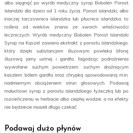
albo sięgnąć po wyrób medyczny syrop Bobolen Porost
Islandzki dla dzieci od 1 roku życia. Porost islandzki, albo
inaczej tarczownica islandzka lub płucnica islandzka, to
roślina od wieków znana ze swoich właściwości
leczniczych. Wyrób medyczny Bobolen Porost Islandzki
Syrop na Kaszel zawiera ekstrakt z porostu islandzkiego,
który dzięki substancjom śluzowym powleka błonę
śluzową jamy ustnej i gardła, łagodząc podrażnienia
wywołane suchym powietrzem, suchym drażniącym
kaszlem, bólem gardła oraz chrypką spowodowaną m.in.
nadmiernym obciążeniem strun głosowych. Podawaj
maluchowi syrop z porostu islandzkiego łyżeczką lub po
rozcieńczeniu w herbacie albo ciepłej wodzie, a na efekty
nie będziecie musieli długo czekać.
Podawaj dużo płynów