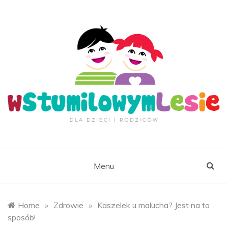
Skip
to
content
wStumilowymLesie.
Menu
Home
»
Zdrowie
»
Kaszelek u malucha? Jest na to
sposób!