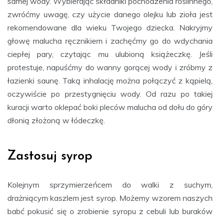
samej wody. Wybierając składniki pochodzenia roślinnego,
zwróćmy uwagę, czy użycie danego olejku lub zioła jest
rekomendowane dla wieku Twojego dziecka. Nakryjmy
głowę malucha ręcznikiem i zachęćmy go do wdychania
ciepłej pary, czytając mu ulubioną książeczkę. Jeśli
protestuje, napuśćmy do wanny gorącej wody i zróbmy z
łazienki saunę. Taką inhalację można połączyć z kąpielą,
oczywiście po przestygnięciu wody. Od razu po takiej
kuracji warto oklepać boki pleców malucha od dołu do góry
dłonią złożoną w łódeczkę.
Zastosuj syrop
Kolejnym sprzymierzeńcem do walki z suchym,
drażniącym kaszlem jest syrop. Możemy wzorem naszych
babć pokusić się o zrobienie syropu z cebuli lub buraków