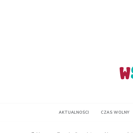
Skip
to
content
wStum
AKTUALNOŚCI
CZAS WOLNY