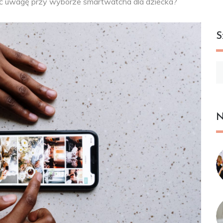
ć uwagę przy wyborze smartwatcha dla dziecka?
S
Sz
N