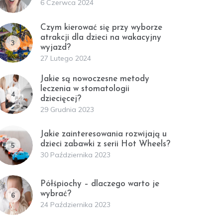
6 Czerwca 2024
Czym kierować się przy wyborze
atrakcji dla dzieci na wakacyjny
3
wyjazd?
27 Lutego 2024
Jakie są nowoczesne metody
leczenia w stomatologii
4
dziecięcej?
29 Grudnia 2023
Jakie zainteresowania rozwijają u
dzieci zabawki z serii Hot Wheels?
5
30 Października 2023
Półśpiochy – dlaczego warto je
wybrać?
6
24 Października 2023