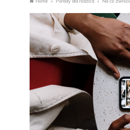
Home
»
Porady dla rodzica
»
Na co zwróci