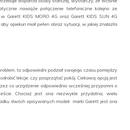
rzebuje wsparcia osoby starszej, wystarczy, że wciśnie
atycznie nawiąże połączenie telefoniczne kolejno ze
o w Garett KIDS MORO 4G oraz Garett KIDS SUN 4G
 aby opiekun miał pełen obraz sytuacji, w jakiej znalazła
roblem, to odpowiedni podział swojego czasu pomiędzy
drobić lekcje, czy posprzątać pokój. Ciekawą opcją jest
 przez co urządzenie odpowiednio wcześniej przypomni o
eście. Chociaż jest ona niezwykle przydatna, wielu
padku dwóch opisywanych modeli marki Garett jest ona