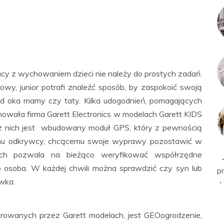
y z wychowaniem dzieci nie należy do prostych zadań.
owy, junior potrafi znaleźć sposób, by zaspokoić swoją
od oka mamy czy taty. Kilka udogodnień, pomagających
wała firma Garett Electronics w modelach Garett KIDS
 nich jest wbudowany moduł GPS, który z pewnością
łemu odkrywcy, chcącemu swoje wyprawy pozostawić w
tch pozwala na bieżąco weryfikować współrzędne
go osoba. W każdej chwili można sprawdzić czy syn lub
iwka.
erowanych przez Garett modelach, jest GEOogrodzenie,