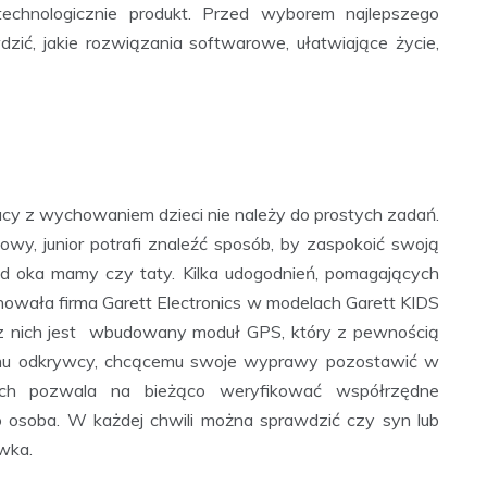
chnologicznie produkt. Przed wyborem najlepszego
zić, jakie rozwiązania softwarowe, ułatwiające życie,
y z wychowaniem dzieci nie należy do prostych zadań.
owy, junior potrafi znaleźć sposób, by zaspokoić swoją
od oka mamy czy taty. Kilka udogodnień, pomagających
wała firma Garett Electronics w modelach Garett KIDS
 nich jest wbudowany moduł GPS, który z pewnością
łemu odkrywcy, chcącemu swoje wyprawy pozostawić w
tch pozwala na bieżąco weryfikować współrzędne
go osoba. W każdej chwili można sprawdzić czy syn lub
iwka.