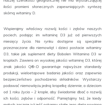
naszej szerokości geograficznej nie ma wystarczającej
ilości promieni słonecznych zapewniających syntezę
skórną witaminy D.
Wspierajmy właściwy rozwój kości i zębów naszych
pociech, podając im witaminę D3 już od pierwszych
miesięcy życia. Na rynku dostępne są specjalnie
przeznaczone dla niemowląt i dzieci postacie witaminy
D3, takie jak suplement diety Bobolen Witamina D3 w
kroplach. Zawiera on wysokiej jakości witaminę D3, której
znak jakości Q®-D gwarantuje najwyższe standardy
produkcji, wieloetapowe badania jakości oraz zapewnia
bezpieczeństwo pochodzenia składników. Wystarczy
podawać niemowlęciu jedną kropelkę dziennie, a dzieciom
od 1 roku życia – 2 krople, aby świadomie dbać o rozwój
ich kości, zębów i odporność. Pamiętajmy też, że kiedy
maluch zacznie już jeść pokarmy stałe, jego dieta powinna