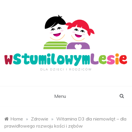
Skip
to
content
wStumilowymLesie.
Menu
Home
»
Zdrowie
»
Witamina D3 dla niemowląt – dla
prawidłowego rozwoju kości i zębów