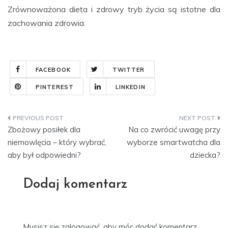
Zrównoważona dieta i zdrowy tryb życia są istotne dla
zachowania zdrowia.
FACEBOOK
TWITTER
PINTEREST
LINKEDIN
Nawigacja
Zbożowy posiłek dla
Na co zwrócić uwagę przy
wpisu
niemowlęcia – który wybrać,
wyborze smartwatcha dla
aby był odpowiedni?
dziecka?
Dodaj komentarz
Musisz się
zalogować
, aby móc dodać komentarz.