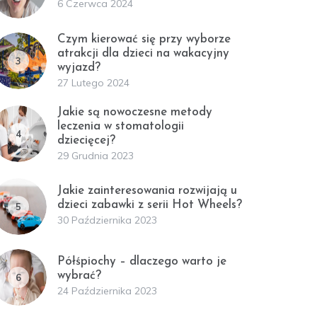
6 Czerwca 2024
Czym kierować się przy wyborze
atrakcji dla dzieci na wakacyjny
3
wyjazd?
27 Lutego 2024
Jakie są nowoczesne metody
leczenia w stomatologii
4
dziecięcej?
29 Grudnia 2023
Jakie zainteresowania rozwijają u
dzieci zabawki z serii Hot Wheels?
5
30 Października 2023
Półśpiochy – dlaczego warto je
wybrać?
6
24 Października 2023