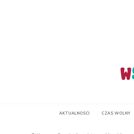
Skip
to
content
wStum
AKTUALNOŚCI
CZAS WOLNY