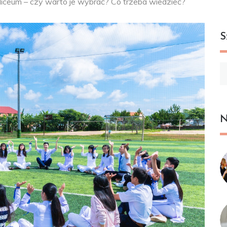
 liceum – czy warto je wybrać? Co trzeba wiedzieć?
S
Sz
N