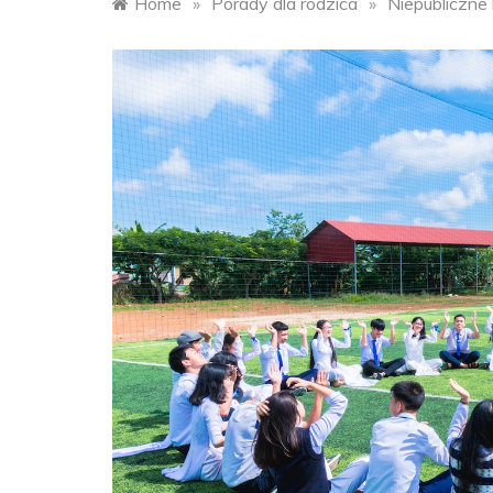
Home
»
Porady dla rodzica
»
Niepubliczne