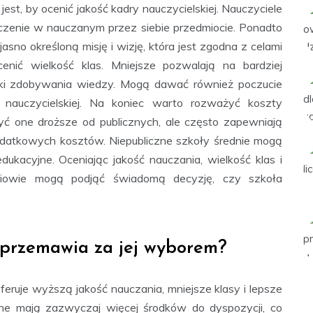
st, by ocenić jakość kadry nauczycielskiej. Nauczyciele
czenie w nauczanym przez siebie przedmiocie. Ponadto
asno określoną misję i wizję, która jest zgodna z celami
enić wielkość klas. Mniejsze pozwalają na bardziej
nki zdobywania wiedzy. Mogą dawać również poczucie
nauczycielskiej. Na koniec warto rozważyć koszty
yć one droższe od publicznych, ale często zapewniają
odatkowych kosztów. Niepubliczne szkoły średnie mogą
kacyjne. Oceniając jakość nauczania, wielkość klas i
zniowie mogą podjąć świadomą decyzję, czy szkoła
przemawia za jej wyborem?
feruje wyższą jakość nauczania, mniejsze klasy i lepsze
tne mają zazwyczaj więcej środków do dyspozycji, co