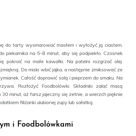
rmę do tarty wysmarować masłem i wyłożyć ją ciastem.
o piekarnika na 5-8 minut, aby się podpiekło. Czosnek
nię pokroić na małe kawałki. Na patelni rozgrzać olej.
miękną. Do miski wbić jajka, a następnie zmiksować ze
 tymianek. Całość doprawić solą i pieprzem do smaku. Na
ywa. Rozłożyć Foodbolówki. Składniki zalać masą
30 minut, aż farsz jajeczny się zetnie, a wierzch pięknie
datkiem filiżanki ulubionej zupy lub sałatką.
ym i Foodbolówkami