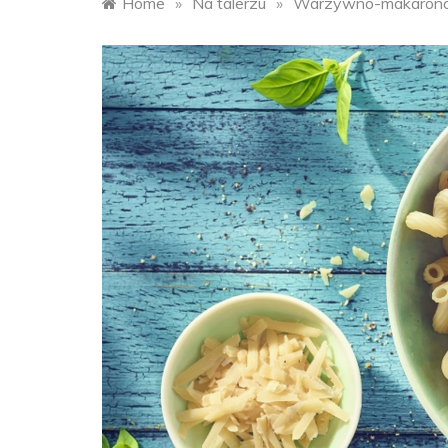
Home
»
Na talerzu
»
Warzywno-makarono