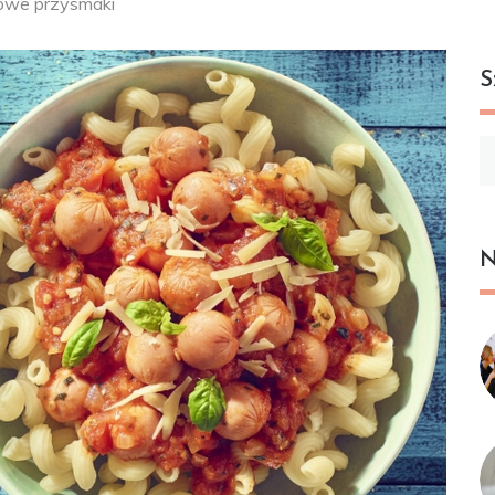
we przysmaki
S
Sz
N