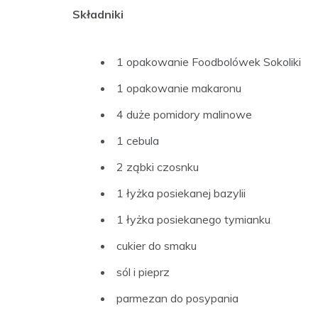
Składniki
1 opakowanie Foodbolówek Sokoliki
1 opakowanie makaronu
4 duże pomidory malinowe
1 cebula
2 ząbki czosnku
1 łyżka posiekanej bazylii
1 łyżka posiekanego tymianku
cukier do smaku
sól i pieprz
parmezan do posypania