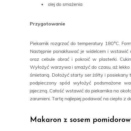
olej do smażenia
Przygotowanie
Piekarnik rozgrzać do temperatury 180°C. Fo
Następnie ponakłuwać je widelcem i wstawić d
oraz cebule obrać i pokroić w plasterki. Cuki
Wyłożyć warzywa i smażyć do czasu, aż lekko z
śmietaną. Dołożyć starty ser żółty i posiekany
podpieczony spód wyłożyć podsmażone warz
jajeczną. Całość wstawić do piekarnika na około 
zarumieni. Tartę najlepiej podawać na ciepło z do
Makaron z sosem pomidorow