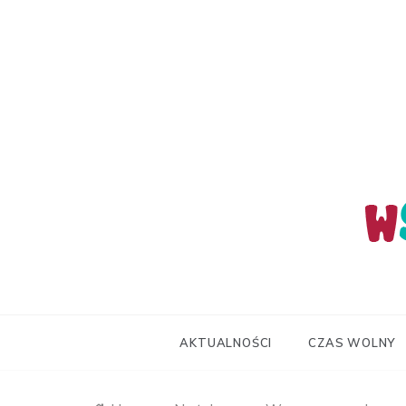
Skip
to
content
wStum
AKTUALNOŚCI
CZAS WOLNY