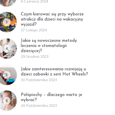
6 Czerwca 2024
Czym kierować się przy wyborze
atrakcji dla dzieci na wakacyjny
3
wyjazd?
27 Lutego 2024
Jakie są nowoczesne metody
leczenia w stomatologii
4
dziecięcej?
29 Grudnia 2023
Jakie zainteresowania rozwijają u
dzieci zabawki z serii Hot Wheels?
5
30 Października 2023
Półśpiochy – dlaczego warto je
wybrać?
6
24 Października 2023