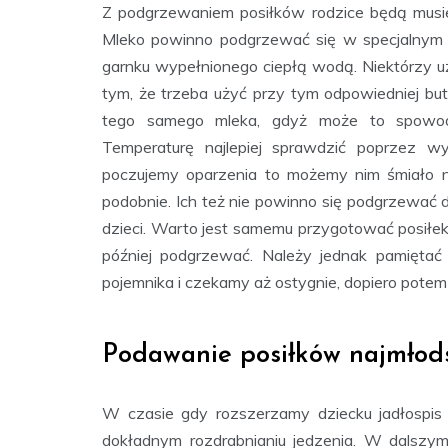
Z podgrzewaniem posiłków rodzice będą musieli
Mleko powinno podgrzewać się w specjalnym 
garnku wypełnionego ciepłą wodą. Niektórzy u
tym, że trzeba użyć przy tym odpowiedniej bu
tego samego mleka, gdyż może to spowod
Temperaturę najlepiej sprawdzić poprzez wyl
poczujemy oparzenia to możemy nim śmiało n
podobnie. Ich też nie powinno się podgrzewać 
dzieci. Warto jest samemu przygotować posiłek
później podgrzewać. Należy jednak pamięta
pojemnika i czekamy aż ostygnie, dopiero pote
Podawanie posiłków najmłod
W czasie gdy rozszerzamy dziecku jadłospis
dokładnym rozdrabnianiu jedzenia. W dalszym 