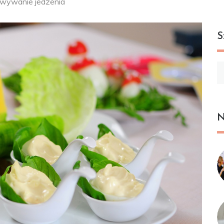
wywanie jedzenia
S
Sz
N