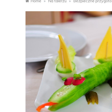
Home
»
Na talerzu
»
Bezpieczne przygoto