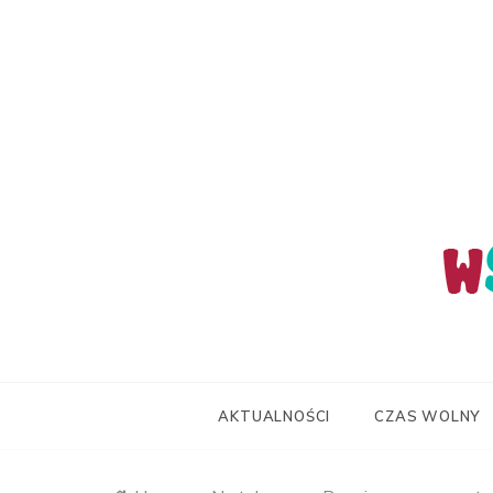
Skip
to
content
wStum
AKTUALNOŚCI
CZAS WOLNY