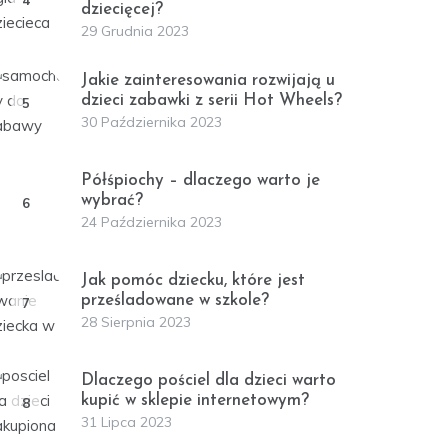
dziecięcej?
29 Grudnia 2023
Jakie zainteresowania rozwijają u
dzieci zabawki z serii Hot Wheels?
5
30 Października 2023
Półśpiochy – dlaczego warto je
wybrać?
6
24 Października 2023
Jak pomóc dziecku, które jest
prześladowane w szkole?
7
28 Sierpnia 2023
Dlaczego pościel dla dzieci warto
kupić w sklepie internetowym?
8
31 Lipca 2023