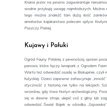
Kraina jezior na pewno zagwarantuje niesamowit
wodne przykują uwagę najmłodszych. Można ró
tego można znaleźć tam dużą ilość zamków 
amatorów kajakarstwa polecam spływ Krutyni
Puszczy Piskiej.
Kujawy i Pałuki
Ogród Fauny Polskiej z pewnością sprawi pociec
parowa, która łączy lunapark z Ogrodem Fauny
Warto też odwiedzić osadę w Biskupinie, czyli r
łużyckiej. Dzieci zapewne zafascynuje „inność”
styczność z historią nie tylko na lekcjach. 
wrześniu, gdy trwa festyn archeologiczny. Poc
się w dawne stroje, ulepić coś z gliny lub z
odwiedzić Świat Bajek w ośrodku „Gąsawka”