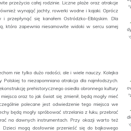
e przeżycia całej rodzinie. Liczne plaże oraz atrakcje
wnież wynająć jachty, rowerki wodne i kajaki. Oprócz
i przepłynąć się kanałem Ostródzko-Elbląskim. Dla
ą, która zapewnia niesamowite widoki w sercu samej
hom nie tylko dużo radości, ale i wiele nauczy. Kolejka
 Polskiej to niezapomniana atrakcja dla najmłodszych.
ekonstrukcję prehistorycznego osiedla obronnego kultury
 miejsca oraz to jak świat się zmienił, będą mogły mieć
Szczególnie polecane jest odwiedzenie tego miejsca we
iechy będą mogły spróbować strzelania z łuku, przebrać
agrać na dawnych instrumentach. Przy okazji warto też
. Dzieci mogą dosłownie przenieść się do bajkowego