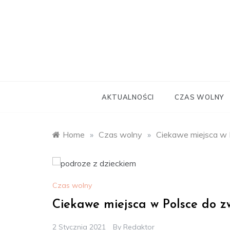
Skip
to
content
wStum
AKTUALNOŚCI
CZAS WOLNY
Home
»
Czas wolny
»
Ciekawe miejsca w 
Czas wolny
Ciekawe miejsca w Polsce do z
2 Stycznia 2021
By
Redaktor