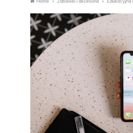
Home
»
Zabawki i akcesoria
»
Edukacyjna 