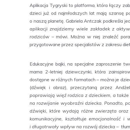
Aplikacja Tygryski to platforma, która łączy z
dzieci już od najmłodszych lat mają szansę po
o naszą planetę. Gabriela Antczak podkreśla jedn
aplikacji znajdziemy wiele zakładek z aktyw
rodziców
– mówi. Można w niej znaleźć pora
przygotowane przez specjalistów z zakresu diete
Edukacyjne bajki, na specjalne zaproszenie twó
mama 2-letniej dziewczynki, która zainspiro
dostępne w różnych formatach – można je dziec
(dźwięk i obraz), przeczytaną przez Andż
poprawiają więź rodzica z dzieckiem, a także
na rozwijanie wyobraźni dziecka. Ponadto, p
dźwięki, które wydają różne zwierzęta ora
komunikacyjne, kształtuje emocjonalność i 
i długotrwały wpływ na rozwój dziecka
– tłum