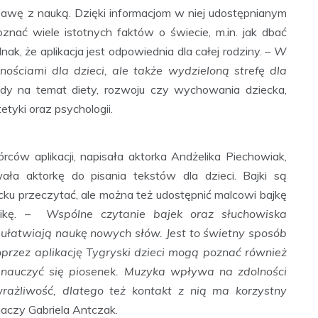
abawę z nauką. Dzięki informacjom w niej udostępnianym
znać wiele istotnych faktów o świecie, m.in. jak dbać
ak, że aplikacja jest odpowiednia dla całej rodziny.
– W
nościami dla dzieci, ale także wydzieloną strefę dla
dy na temat diety, rozwoju czy wychowania dziecka,
tyki oraz psychologii.
rców aplikacji, napisała aktorka Andżelika Piechowiak,
wała aktorkę do pisania tekstów dla dzieci. Bajki są
ku przeczytać, ale można też udostępnić malcowi bajkę
elikę. –
Wspólne czytanie bajek oraz słuchowiska
 ułatwiają naukę nowych słów. Jest to świetny sposób
oprzez aplikację Tygryski dzieci mogą poznać również
z nauczyć się piosenek. Muzyka wpływa na zdolności
wrażliwość, dlatego też kontakt z nią ma korzystny
aczy Gabriela Antczak.