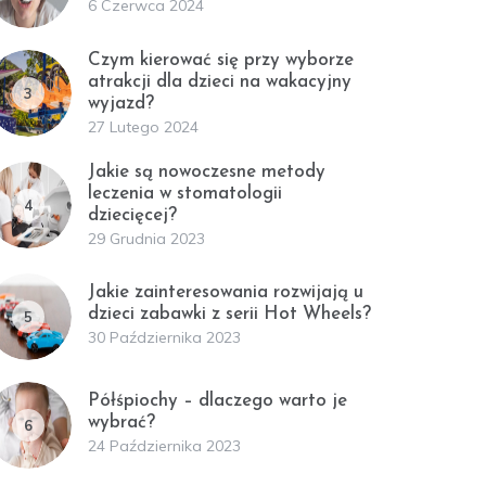
6 Czerwca 2024
Czym kierować się przy wyborze
atrakcji dla dzieci na wakacyjny
3
wyjazd?
27 Lutego 2024
Jakie są nowoczesne metody
leczenia w stomatologii
4
dziecięcej?
29 Grudnia 2023
Jakie zainteresowania rozwijają u
dzieci zabawki z serii Hot Wheels?
5
30 Października 2023
Półśpiochy – dlaczego warto je
wybrać?
6
24 Października 2023