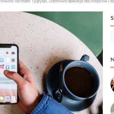
nowość od marki Tygryski. Darmowa aplikacja dla rodziców i dz
S
Sz
N