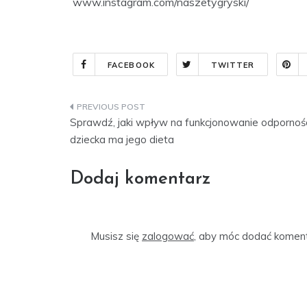
www.instagram.com/naszetygryski/
FACEBOOK
TWITTER
Nawigacja
Sprawdź, jaki wpływ na funkcjonowanie odpornoś
wpisu
dziecka ma jego dieta
Dodaj komentarz
Musisz się
zalogować
, aby móc dodać koment