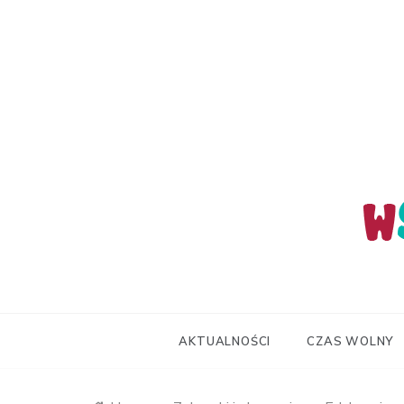
Skip
to
content
wStum
AKTUALNOŚCI
CZAS WOLNY