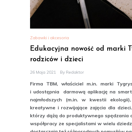
Zabawki i akcesoria
Edukacyjna nowość od marki T
rodziców i dzieci
26 Maja 2021
By
Redaktor
Firma TBM, właściciel m.in. marki Tygr
i udostępnia darmową aplikację na smartf
najmłodszych (m.in. w kwestii ekologi
kreatywne i rozwijające zajęcia dla dziec
którzy dążą do produktywnego spędzania c
współpracy ze specjalistami w wielu dziedzi
dostarczają też różnorodnych pomysłów na