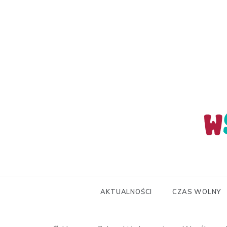
Skip
to
content
wStum
AKTUALNOŚCI
CZAS WOLNY