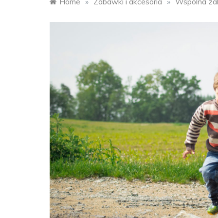
Home
»
Zabawki i akcesoria
»
Wspólna za