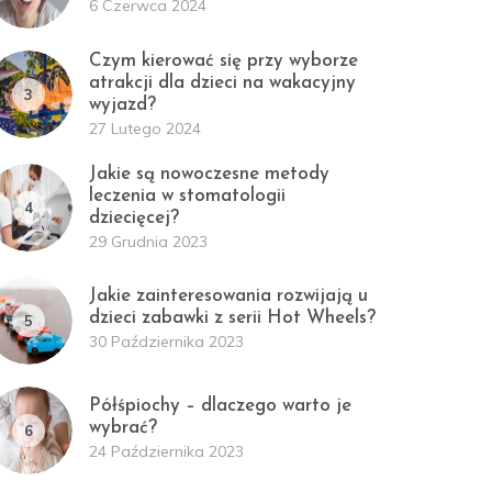
6 Czerwca 2024
Czym kierować się przy wyborze
atrakcji dla dzieci na wakacyjny
3
wyjazd?
27 Lutego 2024
Jakie są nowoczesne metody
leczenia w stomatologii
4
dziecięcej?
29 Grudnia 2023
Jakie zainteresowania rozwijają u
dzieci zabawki z serii Hot Wheels?
5
30 Października 2023
Półśpiochy – dlaczego warto je
wybrać?
6
24 Października 2023