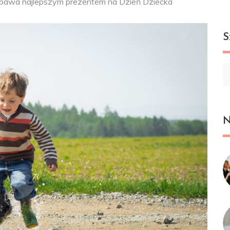
bawa najlepszym prezentem na Dzień Dziecka
S
Sz
N