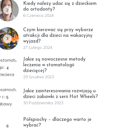
Kiedy należy udać się z dzieckiem
do ortodonty?
2
6 Czerwca 2024
Czym kierować się przy wyborze
atrakcji dla dzieci na wakacyjny
3
wyjazd?
27 Lutego 2024
Jakie są nowoczesne metody
leczenia w stomatologii
4
dziecięcej?
29 Grudnia 2023
Jakie zainteresowania rozwijają u
dzieci zabawki z serii Hot Wheels?
5
30 Października 2023
Półśpiochy – dlaczego warto je
wybrać?
6