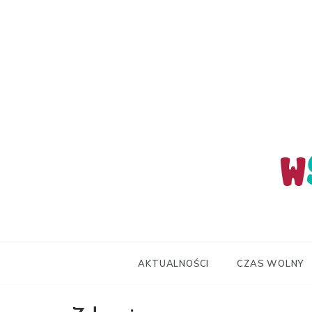
Skip
to
content
wStum
AKTUALNOŚCI
CZAS WOLNY