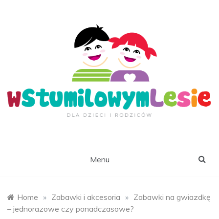
Skip
to
content
wStumilowymLesie.
Menu
Home
»
Zabawki i akcesoria
»
Zabawki na gwiazdkę
– jednorazowe czy ponadczasowe?