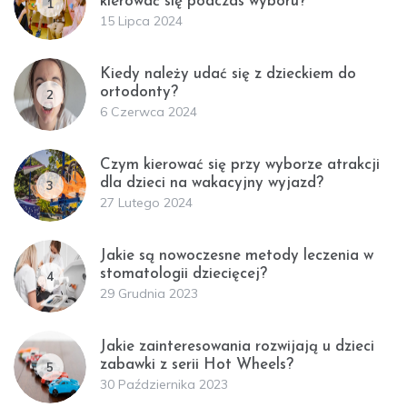
kierować się podczas wyboru?
1
15 Lipca 2024
Kiedy należy udać się z dzieckiem do
ortodonty?
2
6 Czerwca 2024
Czym kierować się przy wyborze atrakcji
dla dzieci na wakacyjny wyjazd?
3
27 Lutego 2024
Jakie są nowoczesne metody leczenia w
stomatologii dziecięcej?
4
29 Grudnia 2023
Jakie zainteresowania rozwijają u dzieci
zabawki z serii Hot Wheels?
5
30 Października 2023