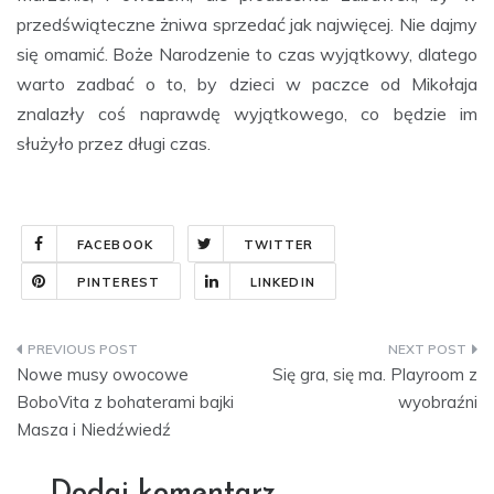
przedświąteczne żniwa sprzedać jak najwięcej. Nie dajmy
się omamić. Boże Narodzenie to czas wyjątkowy, dlatego
warto zadbać o to, by dzieci w paczce od Mikołaja
znalazły coś naprawdę wyjątkowego, co będzie im
służyło przez długi czas.
FACEBOOK
TWITTER
PINTEREST
LINKEDIN
Nawigacja
Nowe musy owocowe
Się gra, się ma. Playroom z
wpisu
BoboVita z bohaterami bajki
wyobraźni
Masza i Niedźwiedź
Dodaj komentarz