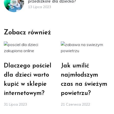
przedszkole dla dziecka?
10
13 Lipca 2023
Zobacz również
Dlaczego pościel
Jak umilić
dla dzieci warto
najmłodszym
kupić w sklepie
czas na świeżym
internetowym?
powietrzu?
31 Lipca 2023
21 Czerwca 2022